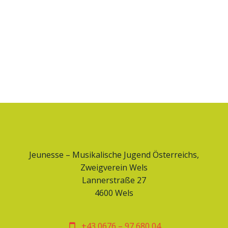
Jeunesse – Musikalische Jugend Österreichs,
Zweigverein Wels
Lannerstraße 27
4600 Wels
+43 0676 – 97 680 04