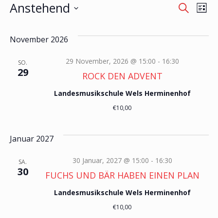
Veranstaltungen
V
Anstehend
V
Suche
Liste
Datum
e
e
wählen.
November 2026
r
r
29 November, 2026 @ 15:00
-
16:30
SO.
a
29
a
ROCK DEN ADVENT
n
Landesmusikschule Wels Herminenhof
n
€10,00
s
s
t
Januar 2027
t
a
30 Januar, 2027 @ 15:00
-
16:30
SA.
a
30
FUCHS UND BÄR HABEN EINEN PLAN
l
l
Landesmusikschule Wels Herminenhof
t
€10,00