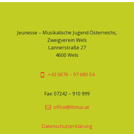
h
i
t
o
e
n
Jeunesse – Musikalische Jugend Österreichs,
Zweigverein Wels
n
Lannerstraße 27
4600 Wels
,
N
+43 0676 – 97 680 04
a
Fax: 07242 – 910 999
v
office@litmus.at
i
Datenschutzerklärung