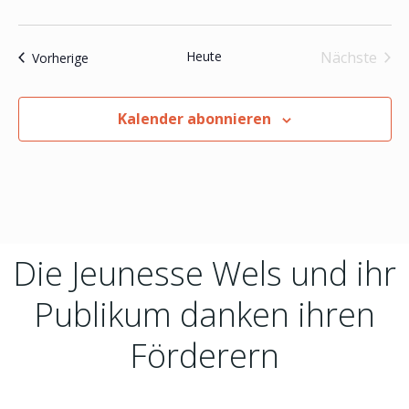
t
u
u
n
Heute
Nächste
Veranstaltungen
Vorherige
Veranst
n
g
Kalender abonnieren
g
A
e
n
n
s
S
i
Die Jeunesse Wels und ihr
u
c
Publikum danken ihren
h
c
Förderern
t
h