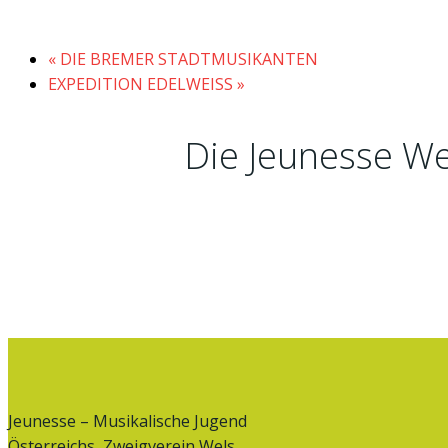
«
DIE BREMER STADTMUSIKANTEN
EXPEDITION EDELWEISS
»
Die Jeunesse We
Jeunesse – Musikalische Jugend
Österreichs, Zweigverein Wels