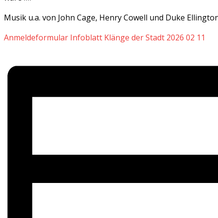
Musik u.a. von John Cage, Henry Cowell und Duke Ellington
Anmeldeformular Infoblatt Klänge der Stadt 2026 02 11