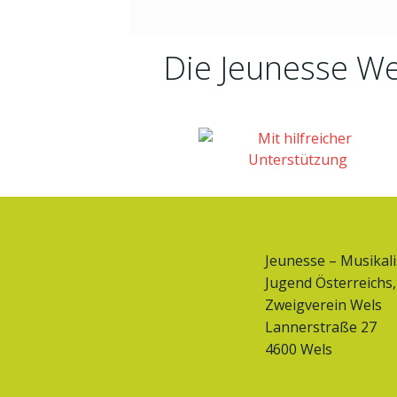
Die Jeunesse We
Jeunesse – Musikal
Jugend Österreichs,
Zweigverein Wels
Lannerstraße 27
4600 Wels