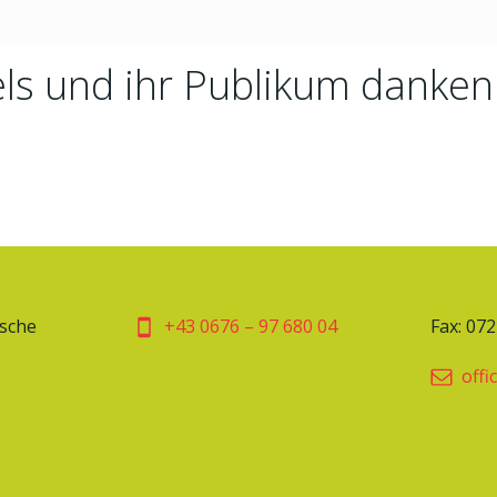
ls und ihr Publikum danken
ische
+43 0676 – 97 680 04
Fax: 07
offi