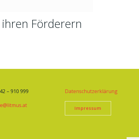
 ihren Förderern
242 – 910 999
Datenschutzerklärung
ce@litmus.at
Impressum