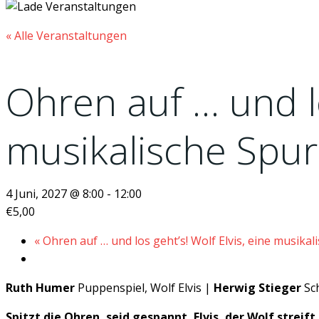
« Alle Veranstaltungen
Ohren auf … und lo
musikalische Spu
4 Juni, 2027 @ 8:00
-
12:00
€5,00
«
Ohren auf … und los geht’s! Wolf Elvis, eine musika
Ruth Humer
Puppenspiel, Wolf Elvis |
Herwig Stieger
Sch
Spitzt die Ohren, seid gespannt, Elvis, der Wolf streif