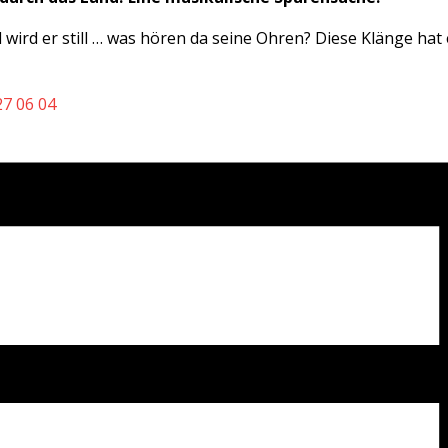
nmal wird er still … was hören da seine Ohren? Diese Klänge h
27 06 04