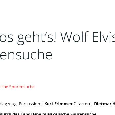
s geht’s! Wolf Elvi
rensuche
lische Spurensuche
lagzeug, Percussion |
Kurt Erlmoser
Gitarren |
Dietmar H
t durch das Land!
Eine musikalische Spurensuche.