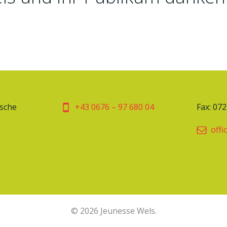
ische
+43 0676 – 97 680 04
Fax: 07
offi
© 2026 Jeunesse Wels.