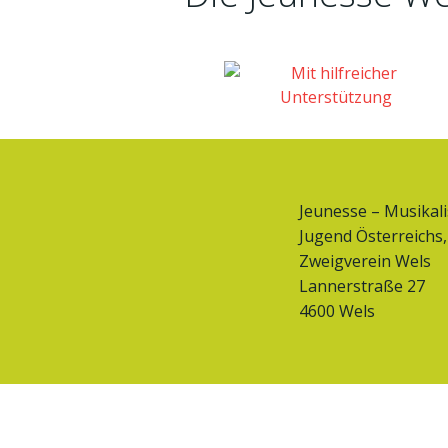
Jeunesse – Musikal
Jugend Österreichs,
Zweigverein Wels
Lannerstraße 27
4600 Wels