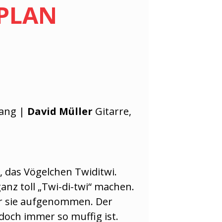
 PLAN
sang |
David Müller
Gitarre,
, das Vögelchen Twiditwi.
ganz toll „Twi-di-twi“ machen.
är sie aufgenommen. Der
och immer so muffig ist.